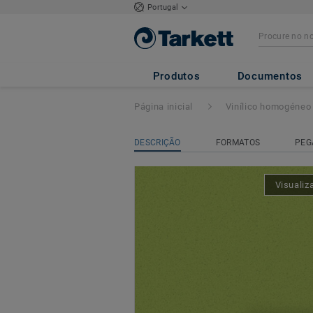
Portugal
ECLIPSE PREM
Produtos
Documentos
Página inicial
Vinílico homogéneo
DESCRIÇÃO
FORMATOS
PEG
Visualiz