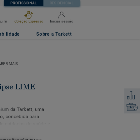
PROFISSIONAL
RESIDENCIAL
uirir
Coleção Expresso
Iniciar sessão
1
abilidade
Sobre a Tarkett
ABER MAIS
ipse LIME
Adicion
Encontr
ium da Tarkett, uma
o, concebida para
 de cuidados de saúde e
go das nossas vidas.
cores em duas variações