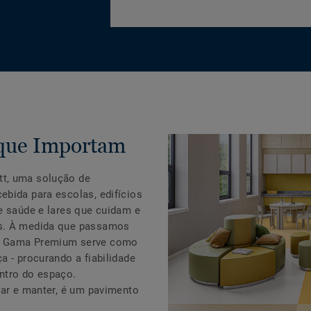
 que Importam
t, uma solução de
ebida para escolas, edifícios
e saúde e lares que cuidam e
as. À medida que passamos
a Gama Premium serve como
a - procurando a fiabilidade
ntro do espaço.
par e manter, é um pavimento