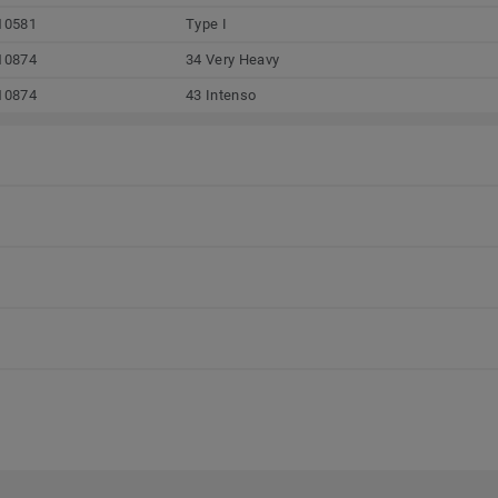
10581
Type I
10874
34 Very Heavy
10874
43 Intenso