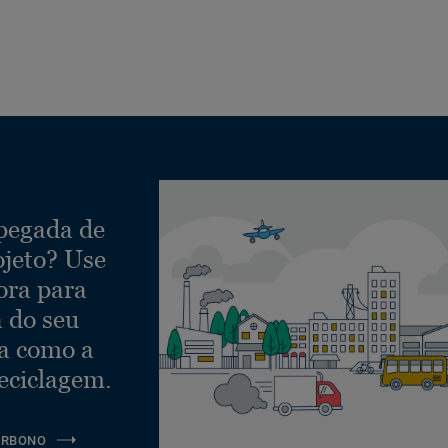
 pegada de
ojeto? Use
ora para
a do seu
ra como a
eciclagem.
ARBONO