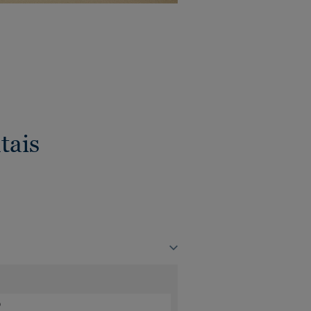
tais
o