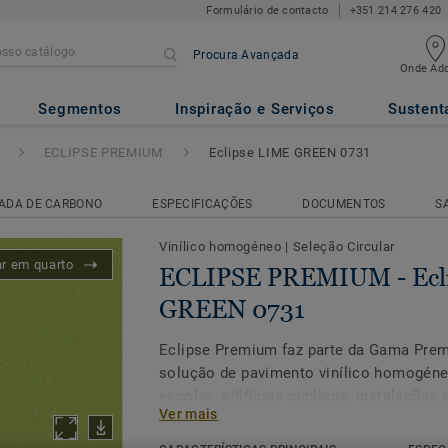
Formulário de contacto
+351 214 276 420
Procura Avançada
Onde Adq
IUM
- Eclipse LIME GREEN 073
Segmentos
Inspiração e Serviços
Sustent
ECLIPSE PREMIUM
Eclipse LIME GREEN 0731
ADA DE CARBONO
ESPECIFICAÇÕES
DOCUMENTOS
S
Vinílico homogéneo
|
Seleção Circular
ar em quarto
ECLIPSE PREMIUM - Ecl
GREEN 0731
Eclipse Premium faz parte da Gama Prem
solução de pavimento vinílico homogéne
escolas, edifícios públicos, instalações
Ver mais
lares que nos nutrem e protegem ao lon
Eclipse Premium está disponível em 56 