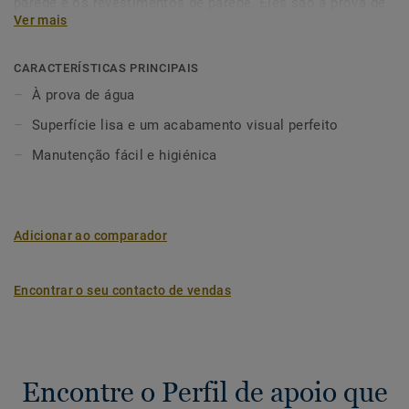
parede e os revestimentos de parede. Eles são à prova de
Ver mais
água perfeitos para estar entre o pavimento e o
revestimento de parede. Os perfis de apoio em PVC são
compatíveis com pavimentos para ambientes húmidos e
CARACTERÍSTICAS PRINCIPAIS
revestimentos de parede.
À prova de água
Superfície lisa e um acabamento visual perfeito
Manutenção fácil e higiénica
Adicionar ao comparador
Encontrar o seu contacto de vendas
Encontre o Perfil de apoio que