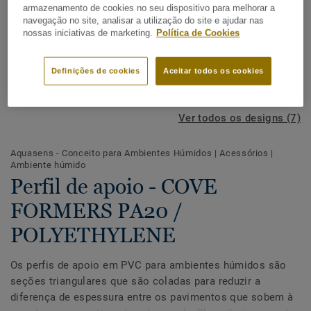
armazenamento de cookies no seu dispositivo para melhorar a
navegação no site, analisar a utilização do site e ajudar nas
nossas iniciativas de marketing.
Política de Cookies
Definições de cookies
Aceitar todos os cookies
Ver todos os designs (7)
Aquasens - Conceito para Ambientes Húmidos
|
Acessórios
|
Ambiente húmido
Perfil de apoio - COVE
FORMERS PA20 /
POLYETHYLENE
Os perfis de apoio em PVC para ambientes húmidos são
seções triangulares que são coladas para reduzir a
diferença de espessura entre os pavimentos que sobem à