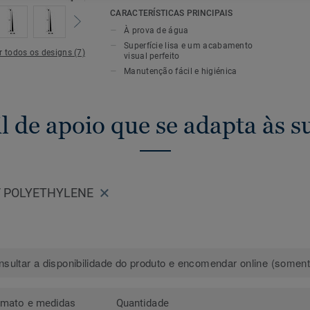
estar entre o pavimento e o revestimento
CARACTERÍSTICAS PRINCIPAIS
apoio em PVC são compatíveis com pav
À prova de água
húmidos e revestimentos de parede.
Superfície lisa e um acabamento
r todos os designs (7)
visual perfeito
Manutenção fácil e higiénica
l de apoio que se adapta às 
/ POLYETHYLENE
sultar a disponibilidade do produto e encomendar online (somente
rmato e medidas
Quantidade