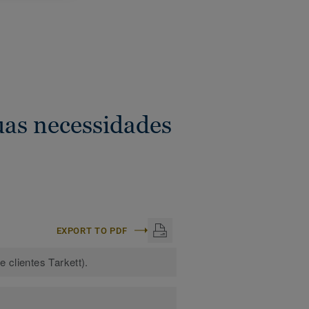
 de parede. Os perfis de
imentos para ambientes
suas necessidades
EXPORT TO PDF
 clientes Tarkett).