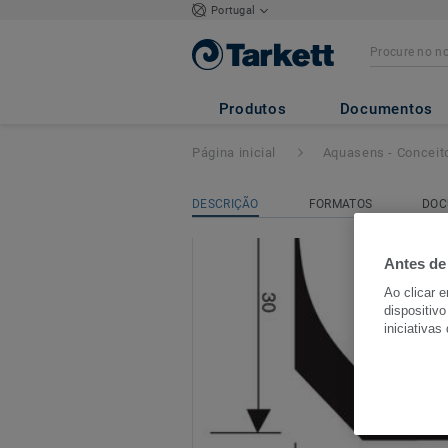
Portugal
Perfil de apoio
- 
Produtos
Documentos
Página inicial
Aquasens - Conceit
DESCRIÇÃO
FORMATOS
DOC
Antes de
Ao clicar 
dispositivo
iniciativas