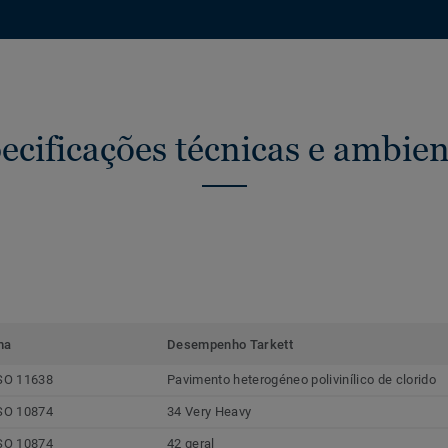
ecificações técnicas e ambien
ma
Desempenho Tarkett
SO 11638
Pavimento heterogéneo polivinílico de clorido
SO 10874
34 Very Heavy
SO 10874
42 geral