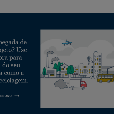
 pegada de
ojeto? Use
ora para
a do seu
ra como a
eciclagem.
ARBONO