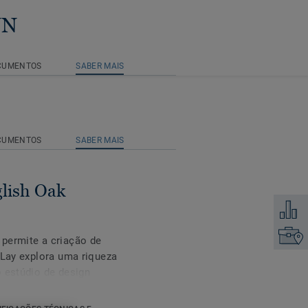
WN
CUMENTOS
SABER MAIS
CUMENTOS
SABER MAIS
glish Oak
Adicion
Encontr
permite a criação de
-Lay explora uma riqueza
o estúdio de design
 formatos - incluindo
 layout ainda mais