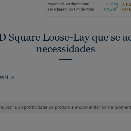
Pegada de Carbono total
7.52 kg
A P
2
(reciclagem no fim de vida)
CO
/m
DO 
2
D Square Loose-Lay que se a
necessidades
OWN
sultar a disponibilidade do produto e encomendar online (somente