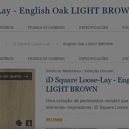
Lay
- English Oak LIGHT BRO
SSÓRIOS
PEGADA DE CARBONO
ESPECIFICAÇÕES
DO
iD Square Loose-Lay
English Oak LIGHT BROWN
SSÓRIOS
PEGADA DE CARBONO
ESPECIFICAÇÕES
DO
Vinilicos Modulares
|
Seleção Circular
ar em quarto
iD Square Loose-Lay - En
LIGHT BROWN
Uma coleção de pavimentos versátil que 
interiores inspiradores, iD Square Loose
de cores, formas e padrões. Criados pel
Ver mais
interno da Tarkett, os 37 estilos e cinco
formato réguas pequenas para opções de