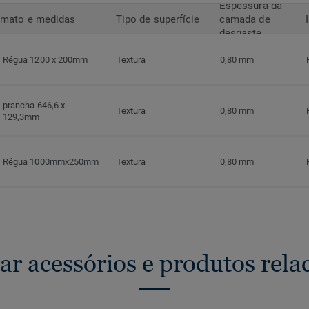
Espessura da
rmato e medidas
Tipo de superfície
camada de
desgaste
Régua 1200 x 200mm
Textura
0,80 mm
prancha 646,6 x
Textura
0,80 mm
129,3mm
Régua 1000mmx250mm
Textura
0,80 mm
ar acessórios e produtos rela