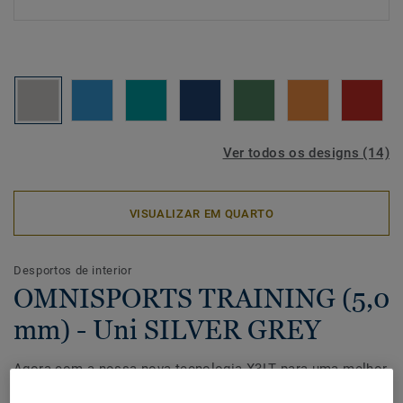
Ver todos os designs (14)
VISUALIZAR EM QUARTO
Desportos de interior
OMNISPORTS TRAINING (5,0
mm) - Uni SILVER GREY
Agora com a nossa nova tecnologia X3LT para uma melhor
experiência de jogo!O Omnisports Training (5,0 mm) é um