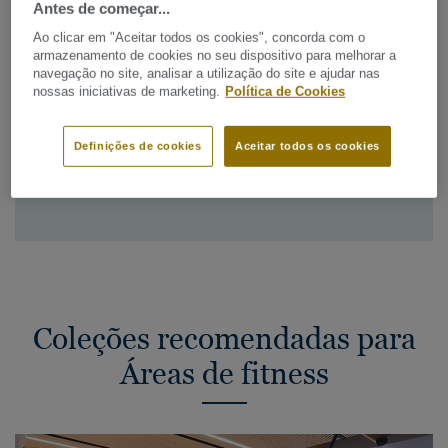
requisitos seguintes
Antes de começar...
Ao clicar em "Aceitar todos os cookies", concorda com o
Segurança e conforto
armazenamento de cookies no seu dispositivo para melhorar a
navegação no site, analisar a utilização do site e ajudar nas
Absorção ao choque
nossas iniciativas de marketing.
Política de Cookies
Resistências a grandes pesos
Limpeza fácil
Definições de cookies
Aceitar todos os cookies
Qualidade do ar interior
Coleções recomendadas para
Áreas de fitness