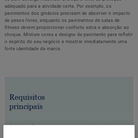
adequado para a atividade certa. Por exemplo, os
pavimentos dos ginásios precisam de absorver o impacto
de pesos livres, enquanto os pavimentos de salas de
fitness devem proporcionar conforto extra e absorção ao
choque. Misture cores e designs de pavimento para refletir
o espírito do seu negócio e mostrar imediatamente uma
forte identidade da marca.
Requisitos
principais
Quando selecionar um pavimento para áreas de
fitness certifique-se de que tem em conta os