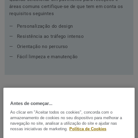
áreas comuns certifique-se de que tem em conta os
requisitos seguintes
Personalização do design
Resistência ao tráfego intenso
Orientação no percurso
Fácil limpeza e manutenção
Coleções recomendadas para
Antes de começar...
Ao clicar em "Aceitar todos os cookies", concorda com o
Receções e áreas comuns
armazenamento de cookies no seu dispositivo para melhorar a
navegação no site, analisar a utilização do site e ajudar nas
nossas iniciativas de marketing.
Política de Cookies