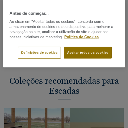
Antiderrapante
Antes de começar...
Acessibilidade
Ao clicar em "Aceitar todos os cookies", concorda com o
Resistência ao fogo
armazenamento de cookies no seu dispositivo para melhorar a
navegação no site, analisar a utilização do site e ajudar nas
Resistência ao tráfego intenso
nossas iniciativas de marketing.
Política de Cookies
Definições de cookies
Aceitar todos os cookies
Coleções recomendadas para
Escadas