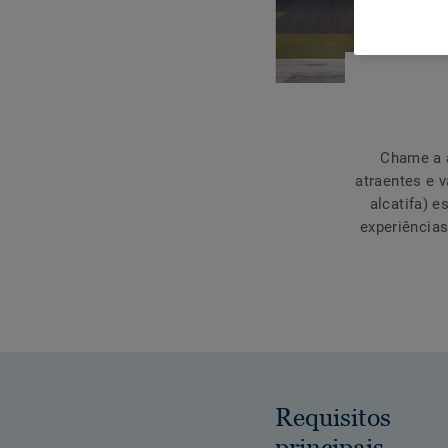
Chame a a
atraentes e 
alcatifa) e
experiências
Requisitos
principais