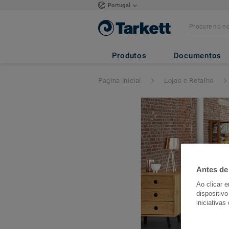
Portugal
Produtos
Documentos
Página inicial
Lojas e Retalho
Antes de
Ao clicar 
dispositivo
iniciativas