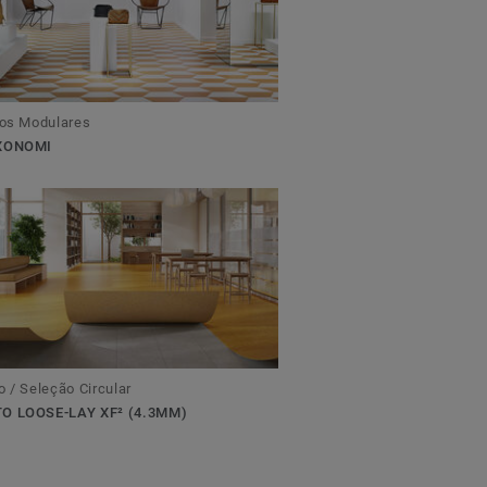
cos Modulares
IXONOMI
o / Seleção Circular
O LOOSE-LAY XF² (4.3MM)