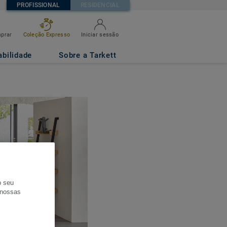
PROFISSIONAL
RESIDENCIAL
prar
Coleção Expresso
Iniciar sessão
abilidade
Sobre a Tarkett
o seu
s nossas