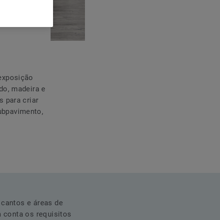
 exposição
do, madeira e
s para criar
subpavimento,
cantos e áreas de
 conta os requisitos