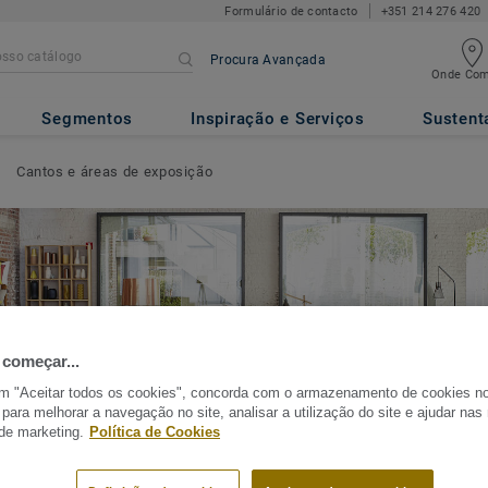
Formulário de contacto
+351 214 276 420
Procura Avançada
Onde Com
Segmentos
Inspiração e Serviços
Sustent
Cantos e áreas de exposição
 começar...
em "Aceitar todos os cookies", concorda com o armazenamento de cookies n
 para melhorar a navegação no site, analisar a utilização do site e ajudar na
 de marketing.
Política de Cookies