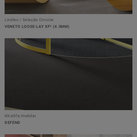
Linóleo / Seleção Circular
VENETO LOOSE-LAY XF² (4.3MM)
Alcatifa modular
DEFEND