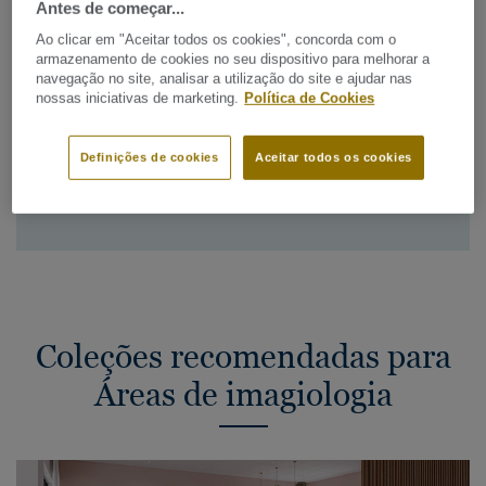
Antes de começar...
imagiologia certifique-se de que tem em conta os
requisitos seguintes
Ao clicar em "Aceitar todos os cookies", concorda com o
armazenamento de cookies no seu dispositivo para melhorar a
Limita a carga eletrostática
navegação no site, analisar a utilização do site e ajudar nas
nossas iniciativas de marketing.
Política de Cookies
Conforto acústico e visual
Fácil limpeza e manutenção
Definições de cookies
Aceitar todos os cookies
Resistente a cargas pesadas
Coleções recomendadas para
Áreas de imagiologia