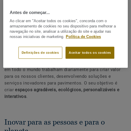
FUTURO
Antes de começar...
Ao clicar em "Aceitar todos os cookies", concorda com o
PARTILHAR
armazenamento de cookies no seu dispositivo para melhorar a
navegação no site, analisar a utilização do site e ajudar nas
nossas iniciativas de marketing.
Política de Cookies
Definições de cookies
Aceitar todos os cookies
Os nossos 180 especialistas em P&D em 24 laboratórios
em todo o mundo trabalham diariamente para criar valor
para os nossos clientes, desenvolvendo soluções e
serviços inovadores para pavimentos. O seu objetivo é
criar
espaços agradáveis, ecológicos, personalizáveis e
interativos
.
Inovar para as pessoas e para o
planeta