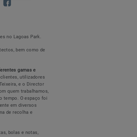
ões no Lagoas Park.
uitectos, bem como de
erentes gamas e
lientes, utilizadores
eixeira, e o Director
 com quem trabalhamos,
o tempo. O espaço foi
sente em diversos
ma de recolha e
s, bolas e notas,