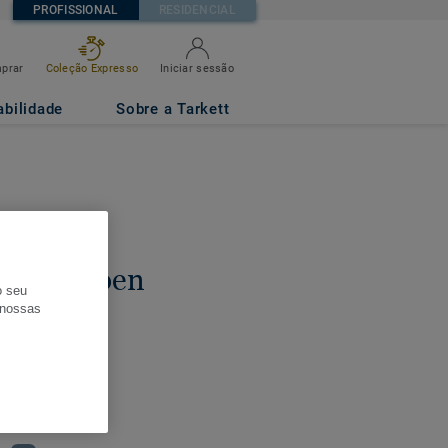
PROFISSIONAL
RESIDENCIAL
prar
Coleção Expresso
Iniciar sessão
abilidade
Sobre a Tarkett
s
tugal: Open
o seu
l para
s nossas
s novas
23