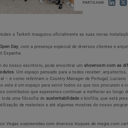
PARTILHAR
tubro a Tarkett inaugurou oficialmente as suas novas instalaç
Open Day
, com a presença especial de diversos clientes e arq
tt Espanha.
m do nosso escritório, pode encontrar um
showroom com as dif
rodutos
. Um espaço pensado para a todos receber: arquitectos, c
ral – e como referiram o Country Manager de Portugal, Luciano T
asco este é um espaço para servir todos os que nos procuram e
os contributos que esperamos continuar a melhorar ao longo d
 toda uma filosofia de
sustentabilidade
e biofilia, que está pre
utilização de materiais e até algumas mostras do nosso progra
co Vegas surpreendeu com diversos truques de magia com carta