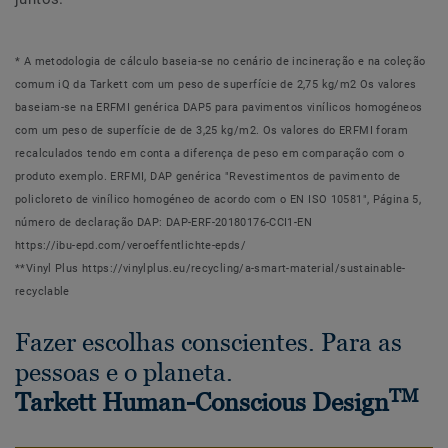
* A metodologia de cálculo baseia-se no cenário de incineração e na coleção
comum iQ da Tarkett com um peso de superfície de 2,75 kg/m2 Os valores
baseiam-se na ERFMI genérica DAP5 para pavimentos vinílicos homogéneos
com um peso de superfície de de 3,25 kg/m2. Os valores do ERFMI foram
recalculados tendo em conta a diferença de peso em comparação com o
produto exemplo. ERFMI, DAP genérica "Revestimentos de pavimento de
policloreto de vinílico homogéneo de acordo com o EN ISO 10581", Página 5,
número de declaração DAP: DAP-ERF-20180176-CCI1-EN
https://ibu-epd.com/veroeffentlichte-epds/
**Vinyl Plus https://vinylplus.eu/recycling/a-smart-material/sustainable-
recyclable
Fazer escolhas conscientes. Para as
pessoas e o planeta.
TM
Tarkett Human-Conscious Design