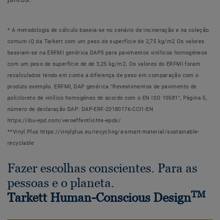
* A metodologia de cálculo baseia-se no cenário de incineração e na coleção
comum iQ da Tarkett com um peso de superfície de 2,75 kg/m2 Os valores
baseiam-se na ERFMI genérica DAP5 para pavimentos vinílicos homogéneos
com um peso de superfície de de 3,25 kg/m2. Os valores do ERFMI foram
recalculados tendo em conta a diferença de peso em comparação com o
produto exemplo. ERFMI, DAP genérica "Revestimentos de pavimento de
policloreto de vinílico homogéneo de acordo com o EN ISO 10581", Página 5,
número de declaração DAP: DAP-ERF-20180176-CCI1-EN
https://ibu-epd.com/veroeffentlichte-epds/
**Vinyl Plus https://vinylplus.eu/recycling/a-smart-material/sustainable-
recyclable
Fazer escolhas conscientes. Para as
pessoas e o planeta.
TM
Tarkett Human-Conscious Design