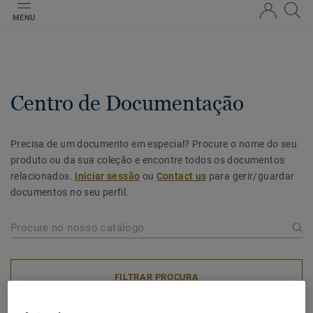
MENU
Centro de Documentação
Precisa de um documento em especial? Procure o nome do seu
produto ou da sua coleção e encontre todos os documentos
relacionados.
Iniciar sessão
ou
Contact us
para gerir/guardar
documentos no seu perfil.
FILTRAR PROCURA