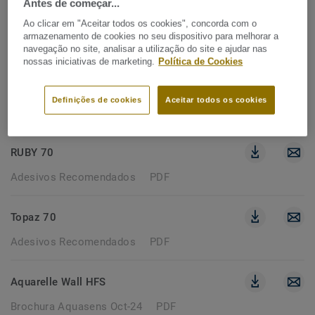
Antes de começar...
2478 documentos
Ao clicar em "Aceitar todos os cookies", concorda com o
armazenamento de cookies no seu dispositivo para melhorar a
navegação no site, analisar a utilização do site e ajudar nas
nossas iniciativas de marketing.
Política de Cookies
Perfil de acabamento para LVT - Rodapé de
acabamento
Definições de cookies
Aceitar todos os cookies
Brochura
PDF
RUBY 70
Adesivos Recomendados
PDF
Topaz 70
Adesivos Recomendados
PDF
Aquarelle Wall HFS
Brochura Aquasens Oct-24
PDF