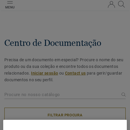
MENU
Centro de Documentação
Precisa de um documento em especial? Procure o nome do seu
produto ou da sua coleção e encontre todos os documentos
relacionados.
Iniciar sessão
ou
Contact us
para gerir/guardar
documentos no seu perfil.
FILTRAR PROCURA