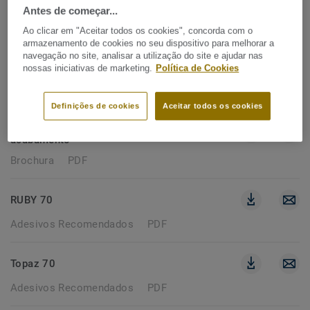
Antes de começar...
279 documentos
Ao clicar em "Aceitar todos os cookies", concorda com o
armazenamento de cookies no seu dispositivo para melhorar a
navegação no site, analisar a utilização do site e ajudar nas
BROCHURA
nossas iniciativas de marketing.
Política de Cookies
Remover filtros
Definições de cookies
Aceitar todos os cookies
Perfil de acabamento para LVT - Rodapé de
acabamento
Brochura
PDF
RUBY 70
Adesivos Recomendados
PDF
Topaz 70
Adesivos Recomendados
PDF