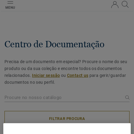
MENU
Centro de Documentação
Precisa de um documento em especial? Procure o nome do seu
produto ou da sua coleção e encontre todos os documentos
relacionados.
Iniciar sessão
ou
Contact us
para gerir/guardar
documentos no seu perfil.
FILTRAR PROCURA