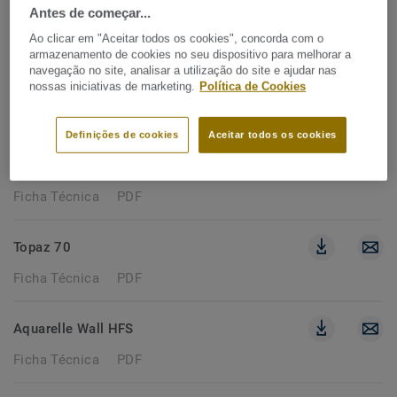
Antes de começar...
221 documentos
Ao clicar em "Aceitar todos os cookies", concorda com o
armazenamento de cookies no seu dispositivo para melhorar a
navegação no site, analisar a utilização do site e ajudar nas
FICHA TÉCNICA
nossas iniciativas de marketing.
Política de Cookies
Remover filtros
Definições de cookies
Aceitar todos os cookies
RUBY 70
Ficha Técnica
PDF
Topaz 70
Ficha Técnica
PDF
Aquarelle Wall HFS
Ficha Técnica
PDF