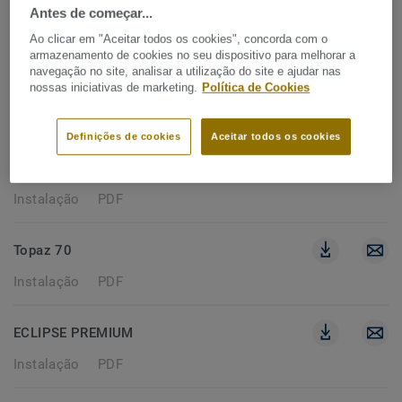
Antes de começar...
237 documentos
Ao clicar em "Aceitar todos os cookies", concorda com o
armazenamento de cookies no seu dispositivo para melhorar a
navegação no site, analisar a utilização do site e ajudar nas
INSTALAÇÃO
nossas iniciativas de marketing.
Política de Cookies
Remover filtros
Definições de cookies
Aceitar todos os cookies
RUBY 70
Instalação
PDF
Topaz 70
Instalação
PDF
ECLIPSE PREMIUM
Instalação
PDF