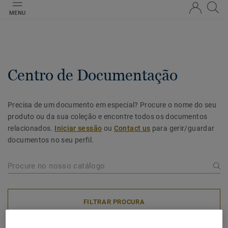
MENU
Centro de Documentação
Precisa de um documento em especial? Procure o nome do seu
produto ou da sua coleção e encontre todos os documentos
relacionados.
Iniciar sessão
ou
Contact us
para gerir/guardar
documentos no seu perfil.
FILTRAR PROCURA