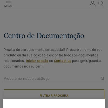
MENU
Centro de Documentação
Precisa de um documento em especial? Procure o nome do seu
produto ou da sua coleção e encontre todos os documentos
relacionados.
Iniciar sessão
ou
Contact us
para gerir/guardar
documentos no seu perfil.
FILTRAR PROCURA