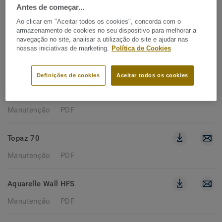
Antes de começar...
206 documentos
Ao clicar em "Aceitar todos os cookies", concorda com o
armazenamento de cookies no seu dispositivo para melhorar a
navegação no site, analisar a utilização do site e ajudar nas
MANUTENÇÃO
nossas iniciativas de marketing.
Política de Cookies
Remover filtros
Definições de cookies
Aceitar todos os cookies
RUBY 70
Manutenção
PDF
Topaz 70
Manutenção
PDF
Aquarelle Wall HFS
Manutenção
PDF