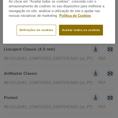
Ao clicar em "Aceitar todos os cookies", concorda com o
armazenamento de cookies no seu dispositivo para melhorar a
22 documentos
navegação no site, analisar a utilização do site e ajudar nas
nossas iniciativas de marketing.
Política de Cookies
RECICLÁVEL_CONTEÚDO_CERTIFICADO (PT_PT)
Definições de cookies
Aceitar todos os cookies
Remover filtros
Linosport Classic (4.0 mm)
RECICLÁVEL_CONTEÚDO_CERTIFICADO (pt_PT)
PDF
AirMaster Classic
RECICLÁVEL_CONTEÚDO_CERTIFICADO (pt_PT)
PDF
Protect
RECICLÁVEL_CONTEÚDO_CERTIFICADO (pt_PT)
PDF