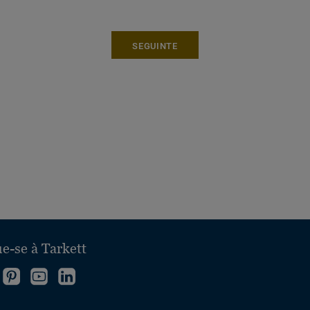
SEGUINTE
e-se à Tarkett
iga-
Vá
Siga-
Siga-
os
a
nos
nos