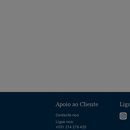
Apoio ao Cliente
Ligu
Contacte-nos
S
Ligue-nos:
n
+351 214 276 420