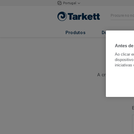
Portugal
Produtos
Documentos
Antes de
Ao clicar 
dispositivo
iniciativas
A criação de uma
pedidos, g