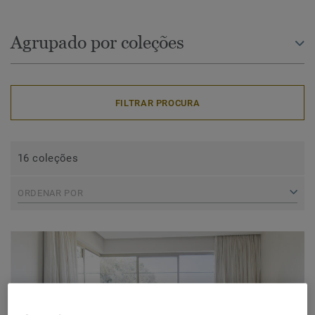
Agrupado por coleções
FILTRAR PROCURA
16 coleções
ORDENAR POR