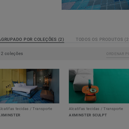
 de luxo completo e
xtensa gama de cores
finitas.
AGRUPADO POR COLEÇÕES (2)
TODOS OS PRODUTOS (2
2 coleções
ORDENAR P
lcatifas tecidas / Transporte
Alcatifas tecidas / Transporte
AXMINSTER
AXMINSTER SCULPT