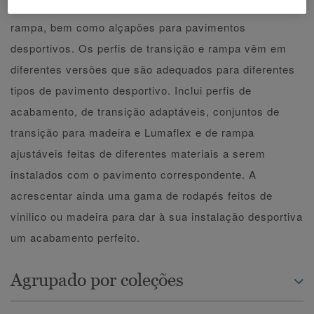
pavimentos desportivos inclui perfis de transição e de
rampa, bem como alçapões para pavimentos
desportivos. Os perfis de transição e rampa vêm em
diferentes versões que são adequados para diferentes
tipos de pavimento desportivo. Inclui perfis de
acabamento, de transição adaptáveis, conjuntos de
transição para madeira e Lumaflex e de rampa
ajustáveis feitas de diferentes materiais a serem
instalados com o pavimento correspondente. A
acrescentar ainda uma gama de rodapés feitos de
vinilico ou madeira para dar à sua instalação desportiva
um acabamento perfeito.
Agrupado por coleções