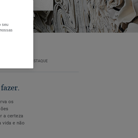
o seu
s nossas
ARTIGOS EM DESTAQUE
fazer.
rva os
ções
r a certeza
 vida e não