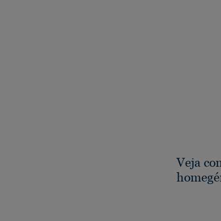
Veja co
homegén