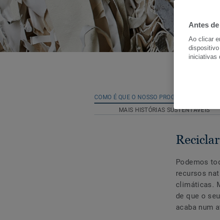
Antes de
Ao clicar 
dispositivo
iniciativas
COMO É QUE O NOSSO PROGRAMA FUNCION
MAIS HISTÓRIAS SUSTENTÁVEIS
Recicla
Podemos todo
recursos nat
climáticas. 
de que o seu
acaba num at