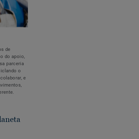
os de
io do apoio,
sa parceria
ciclando o
colaborar, e
avimentos,
erente.
planeta