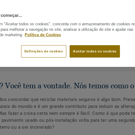
 começar...
em "Aceitar todos os cookies", concorda com o armazenamento de cookies n
 para melhorar a navegação no site, analisar a utilização do site e ajudar na
 de marketing.
Política de Cookies
Definições de cookies
Aceitar todos os cookies
A?
COMO SE JUNTAR AO RESTART®
SELEÇÃO CIRCULAR
r? Você tem a vontade. Nós temos como o 
s concordar que reciclar materiais seguros é algo bom. Prese
urais do mundo e é um grande contributo para reduzir as altera
Mas fazer a coisa certa nem sempre é fácil. Como é que pode te
 pavimento usado ou pós-instalação volta para ter uma segunda
erro ou a ser incinerado?