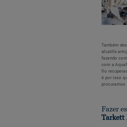
Também dese
alcatifa ant
fazendo com
com a Aquafi
fio recupera
é por isso q
procuramos p
Fazer es
Tarkett