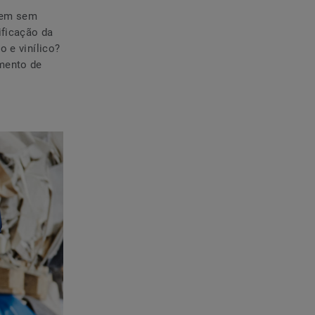
agem sem
ificação da
o e vinílico?
imento de