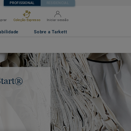
PROFISSIONAL
RESIDENCIAL
prar
Coleção Expresso
Iniciar sessão
abilidade
Sobre a Tarkett
tart®