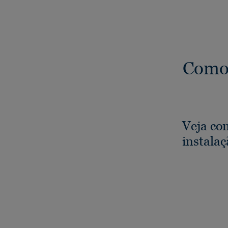
Como 
Veja co
instala