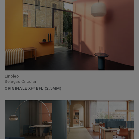
Linóleo
Seleção Circular
ORIGINALE XF² BFL (2.5MM)