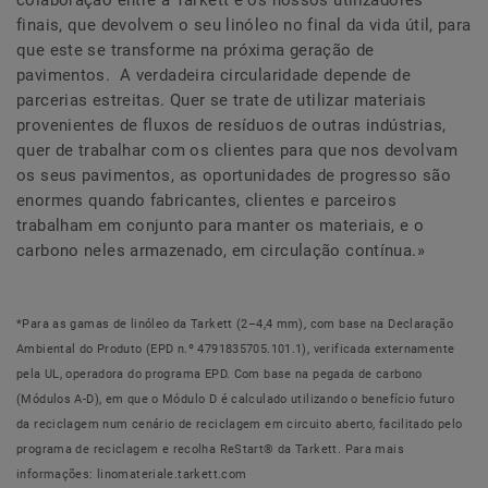
colaboração entre a Tarkett e os nossos utilizadores
finais, que devolvem o seu linóleo no final da vida útil, para
que este se transforme na próxima geração de
pavimentos. A verdadeira circularidade depende de
parcerias estreitas. Quer se trate de utilizar materiais
provenientes de fluxos de resíduos de outras indústrias,
quer de trabalhar com os clientes para que nos devolvam
os seus pavimentos, as oportunidades de progresso são
enormes quando fabricantes, clientes e parceiros
trabalham em conjunto para manter os materiais, e o
carbono neles armazenado, em circulação contínua.»
*Para as gamas de linóleo da Tarkett (2–4,4 mm), com base na Declaração
Ambiental do Produto (EPD n.º 4791835705.101.1), verificada externamente
pela UL, operadora do programa EPD. Com base na pegada de carbono
(Módulos A-D), em que o Módulo D é calculado utilizando o benefício futuro
da reciclagem num cenário de reciclagem em circuito aberto, facilitado pelo
programa de reciclagem e recolha ReStart® da Tarkett. Para mais
informações: linomateriale.tarkett.com