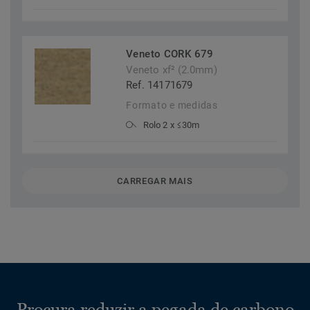
Veneto CORK 679
Veneto xf² (2.0mm)
Ref. 14171679
Formato e medidas
Rolo 2 x ≤30m
CARREGAR MAIS
Procura reduzir a pegada de carbono