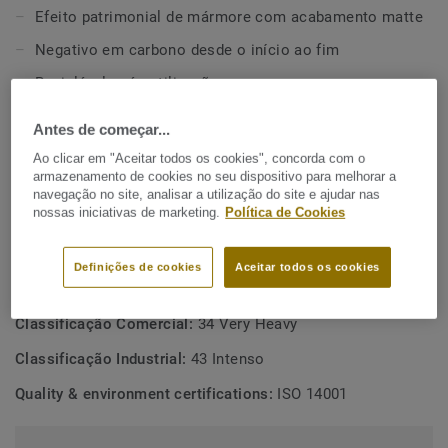
duração, fácil limpeza e manutenção rentável.
Efeito patrimonial de mármore com acabamento matte
Esta coleção faz parte da nossa Seleção Circular.
Negativo em carbono desde o início ao fim
Reciclável após utilização
Certificação Silver Cradle to Cradle®
Antes de começar...
Tratamento de superfície exclusivo xf² para uma
Ao clicar em "Aceitar todos os cookies", concorda com o
excelente duração e resitência a químicos
armazenamento de cookies no seu dispositivo para melhorar a
navegação no site, analisar a utilização do site e ajudar nas
nossas iniciativas de marketing.
Política de Cookies
ESPECIFICAÇÕES TÉCNICAS E AMBIENTAIS
Tipo de produto:
Linóleo simples e decorativo
Definições de cookies
Aceitar todos os cookies
Classificação Doméstica:
23 Intenso
Classificação Comercial:
34 Very Heavy
Classificação Industrial:
43 Intenso
Quality & environment certifications:
ISO 14001