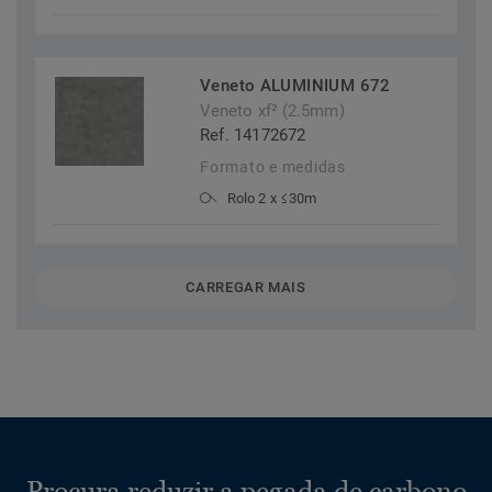
Veneto ALUMINIUM 672
Veneto xf² (2.5mm)
Ref. 14172672
Formato e medidas
Rolo 2 x ≤30m
CARREGAR MAIS
Procura reduzir a pegada de carbono