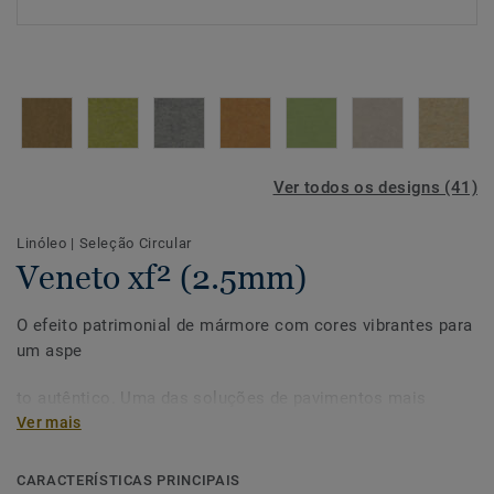
Ver todos os designs (41)
Linóleo
|
Seleção Circular
Veneto xf² (2.5mm)
O efeito patrimonial de mármore com cores vibrantes para
um aspe
to autêntico. Uma das soluções de pavimentos mais
sustentáveis do mercado, o nosso linóleo é feito com até
Ver mais
97% de matérias-primas naturais. Tratada com a nossa
protecção de superfície única xf² para uma extrema
CARACTERÍSTICAS PRINCIPAIS