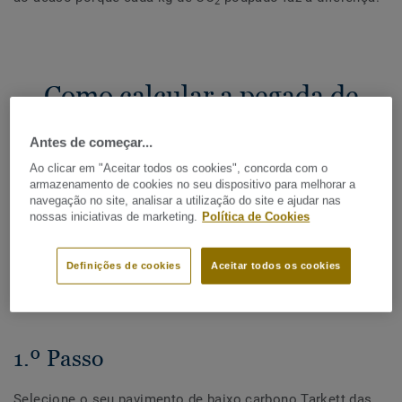
2
Como calcular a pegada de
carbono do seu projeto
Antes de começar...
Ao clicar em "Aceitar todos os cookies", concorda com o
armazenamento de cookies no seu dispositivo para melhorar a
navegação no site, analisar a utilização do site e ajudar nas
Selecionámos para si as nossas coleções de
nossas iniciativas de marketing.
Política de Cookies
pavimentos de baixo carbono. Faça a sua escolha e aceda
à página de cálculo da pegada de carbono para avaliar a
Definições de cookies
Aceitar todos os cookies
pegada de carbono do seu projeto.
1.º Passo
Selecione o seu pavimento de baixo carbono Tarkett das