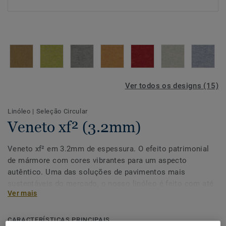
Ver todos os designs (15)
Linóleo
|
Seleção Circular
Veneto xf² (3.2mm)
Veneto xf² em 3.2mm de espessura. O efeito patrimonial
de mármore com cores vibrantes para um aspecto
autêntico. Uma das soluções de pavimentos mais
sustentáveis do mercado, o nosso linóleo é feito com até
Ver mais
97% de matérias-primas naturais. Tratada com a nossa
protecção de superfície única xf² para uma extrema
duração, fácil limpeza e manutenção rentável.
CARACTERÍSTICAS PRINCIPAIS