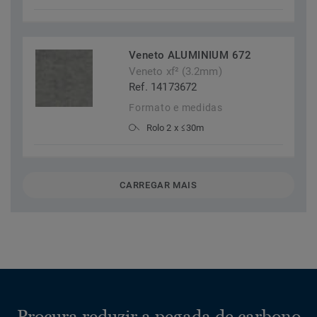
Veneto ALUMINIUM 672
Veneto xf² (3.2mm)
Ref. 14173672
Formato e medidas
Rolo 2 x ≤30m
CARREGAR MAIS
Procura reduzir a pegada de carbono