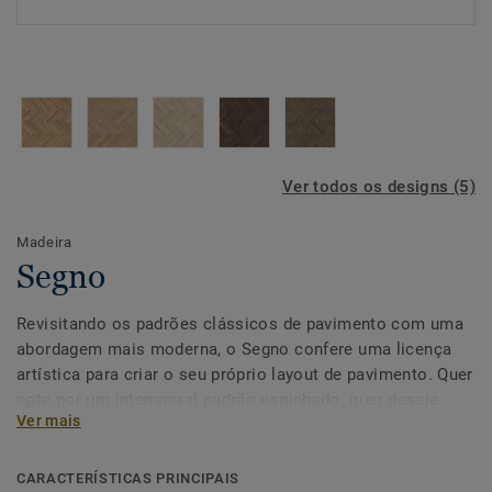
Ver todos os designs (5)
Madeira
Segno
Revisitando os padrões clássicos de pavimento com uma
abordagem mais moderna, o Segno confere uma licença
artística para criar o seu próprio layout de pavimento. Quer
opte por um intemporal padrão espinhado, quer deseje
Ver mais
criar a sua própria receita, Segno é capaz de potenciar ao
máximo todo o potencial do seu espaço. Disponível em 5
cores e tratamento com óleo Proteco hardwax.
CARACTERÍSTICAS PRINCIPAIS