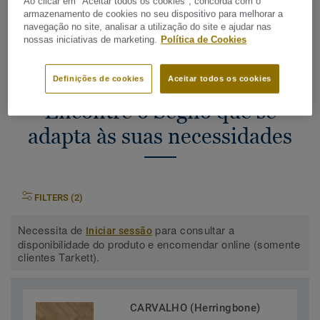
Ao clicar em "Aceitar todos os cookies", concorda com o
armazenamento de cookies no seu dispositivo para melhorar a
navegação no site, analisar a utilização do site e ajudar nas
Encontrar o seu contacto de vendas
nossas iniciativas de marketing.
Política de Cookies
Definições de cookies
Aceitar todos os cookies
Encontre o Segno que se
adapta às suas necessidades
FILTERS (2)
Necessita de
para consultar a
Iniciar sessão
disponibilidade do produto e encomendar online (somente
clientes Tarkett).
CARVALHO (Herringbone)