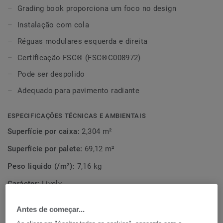
Grading book proporciona um foco no design
Instalação com cola
Réguas modulares esquerda e direita
Certificação FSC® (FSC®C008972)
Pode ser despolido
Adequado para pavimento radiante
ESPECIFICAÇÕES TÉCNICAS E AMBIENTAIS
Superfície por caixa:
2,304 m²
Superfície por palete:
69,12 m²
Peso liquido (/m²):
7,16 kg
Carácter:
Lively
Nome Latino:
Quercus Robur & Quercus Petraea
Antes de começar...