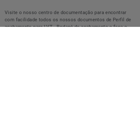
Visite o nosso centro de documentação para encontrar
com facilidade todos os nossos documentos de Perfil de
acabamento para LVT - Rodapé de acabamento e faça o
download.
VISITAR O CENTRO DE DOCUMENTAÇÃO
Compreender o Perfil de
acabamento para LVT - Rodapé
de acabamento
Perfil de aluminio cap a ser combinado com o rodapé