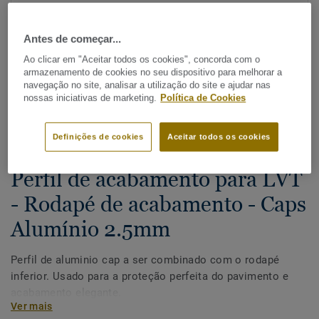
Antes de começar...
Ao clicar em "Aceitar todos os cookies", concorda com o
armazenamento de cookies no seu dispositivo para melhorar a
navegação no site, analisar a utilização do site e ajudar nas
nossas iniciativas de marketing.
Política de Cookies
Ver todos os designs (3)
Definições de cookies
Aceitar todos os cookies
Acessórios
|
Acabamento
Perfil de acabamento para LVT
- Rodapé de acabamento - Caps
Alumínio 2.5mm
Perfil de aluminio cap a ser combinado com o rodapé
inferior. Usado para a proteção perfeita do pavimento e
acabamento elegante.
Ver mais