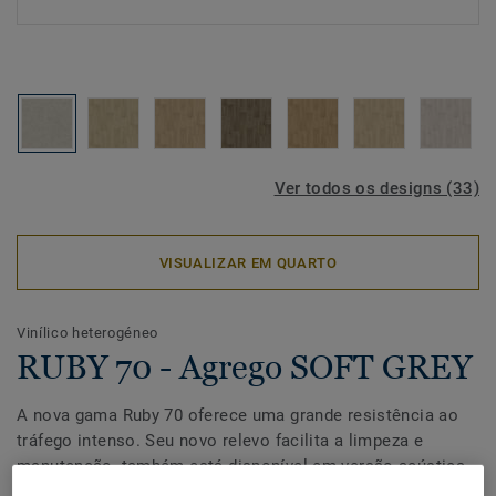
Ver todos os designs (33)
VISUALIZAR EM QUARTO
Vinílico heterogéneo
RUBY 70 - Agrego SOFT GREY
A nova gama Ruby 70 oferece uma grande resistência ao
tráfego intenso. Seu novo relevo facilita a limpeza e
manutenção, também está disponível em versão acústica
para garantir a harmonia do design nos diferentes