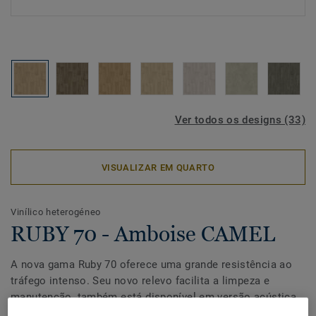
Ver todos os designs (33)
VISUALIZAR EM QUARTO
Vinílico heterogéneo
RUBY 70 - Amboise CAMEL
A nova gama Ruby 70 oferece uma grande resistência ao
tráfego intenso. Seu novo relevo facilita a limpeza e
manutenção, também está disponível em versão acústica
para garantir a harmonia do design nos diferentes