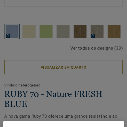
Ver todos os designs (33)
VISUALIZAR EM QUARTO
Vinílico heterogéneo
RUBY 70 - Nature FRESH
BLUE
A nova gama Ruby 70 oferece uma grande resistência ao
tráfego intenso. Seu novo relevo facilita a limpeza e