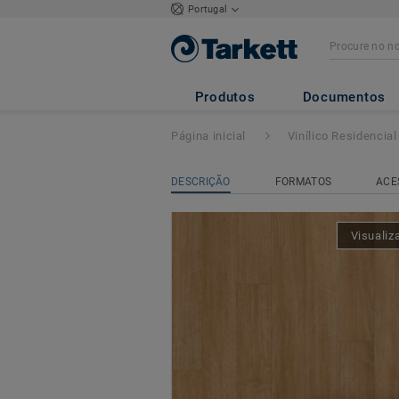
Portugal
Topaz 70
- Anti
Produtos
Documentos
Página inicial
Vinílico Residencial
DESCRIÇÃO
FORMATOS
ACE
Visualiz