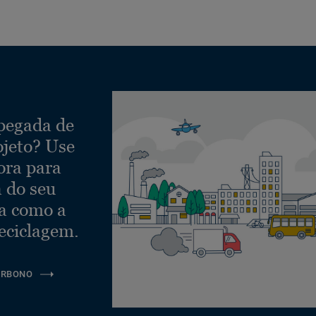
 pegada de
ojeto? Use
ora para
a do seu
ra como a
eciclagem.
ARBONO