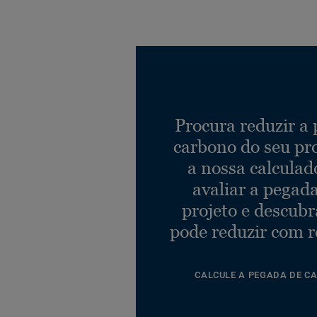
Procura reduzir a
carbono do seu pr
a nossa calculad
avaliar a pegad
projeto e descub
pode reduzir com r
CALCULE A PEGADA DE C