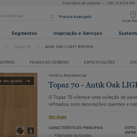
Formulário de contacto
+351 214 276 420
Procura Avançada
Onde Adq
k Oak LIGHT BROWN
Segmentos
Inspiração e Serviços
Sustent
Topaz 70
Antik Oak LIGHT BROWN
SSÓRIOS
PEGADA DE CARBONO
ESPECIFICAÇÕES
DO
Vinílico Residencial
ar em quarto
Topaz 70 - Antik Oak L
O Topaz 70 oferece uma coleção de pavi
refinados com decorações quentes e nat
e cerâmica para criar um ambiente recon
Ver mais
Topaz 70 é um pavimento antiderrapant
desempenho em áreas onde a resistênci
CARACTERÍSTICAS PRINCIPAIS
ESPEC
fundamental. O Topaz 70 melhora a perce
AMBIE
Fabricado na Europa