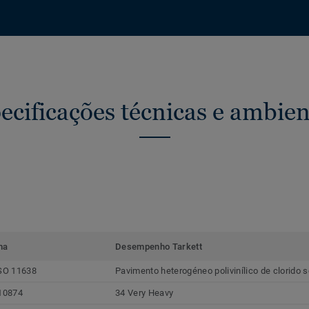
ecificações técnicas e ambien
ma
Desempenho Tarkett
SO 11638
Pavimento heterogéneo polivinílico de clorido
10874
34 Very Heavy