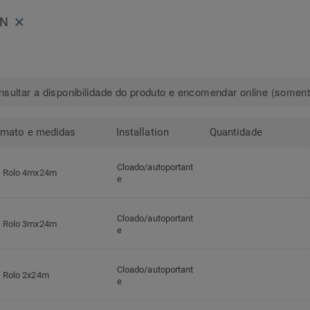
WN
sultar a disponibilidade do produto e encomendar online (somente
rmato e medidas
Installation
Quantidade
Cloado/autoportant
Rolo 4mx24m
e
Cloado/autoportant
Rolo 3mx24m
e
Cloado/autoportant
Rolo 2x24m
e