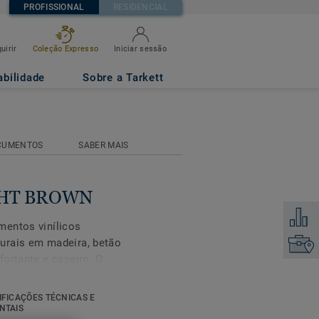
PROFISSIONAL
RESIDENCIAL
uirir
Coleção Expresso
Iniciar sessão
abilidade
Sobre a Tarkett
CUMENTOS
SABER MAIS
IGHT BROWN
Adicion
mentos vinílicos
urais em madeira, betão
Encontr
fortante e caseiro. O
e e proporciona um bom
a ao deslizamento é
IFICAÇÕES TÉCNICAS E
ção visual e o bem-
NTAIS