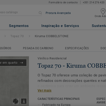
Formulário de contacto
+351 214 276 420
Procura Avançada
Onde Adq
ma COBBELSTONE
Segmentos
Inspiração e Serviços
Sustent
Topaz 70
Kiruma COBBELSTONE
SSÓRIOS
PEGADA DE CARBONO
ESPECIFICAÇÕES
DO
Vinílico Residencial
ar em quarto
Topaz 70 - Kiruma COB
O Topaz 70 oferece uma coleção de pavi
refinados com decorações quentes e nat
e cerâmica para criar um ambiente recon
Ver mais
Topaz 70 é um pavimento antiderrapant
desempenho em áreas onde a resistênci
CARACTERÍSTICAS PRINCIPAIS
ESPEC
fundamental. O Topaz 70 melhora a perce
AMBIE
Fabricado na Europa