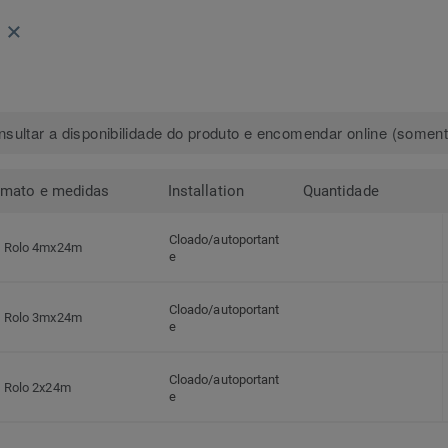
sultar a disponibilidade do produto e encomendar online (somente
rmato e medidas
Installation
Quantidade
Cloado/autoportant
Rolo 4mx24m
e
Cloado/autoportant
Rolo 3mx24m
e
Cloado/autoportant
Rolo 2x24m
e