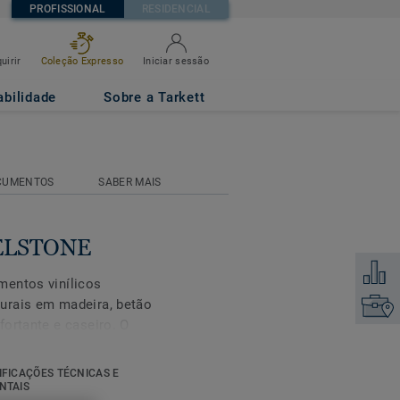
PROFISSIONAL
RESIDENCIAL
uirir
Coleção Expresso
Iniciar sessão
abilidade
Sobre a Tarkett
CUMENTOS
SABER MAIS
BELSTONE
Adicion
mentos vinílicos
urais em madeira, betão
Encontr
fortante e caseiro. O
e e proporciona um bom
a ao deslizamento é
IFICAÇÕES TÉCNICAS E
ção visual e o bem-
NTAIS