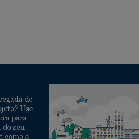
 pegada de
ojeto? Use
ora para
a do seu
ra como a