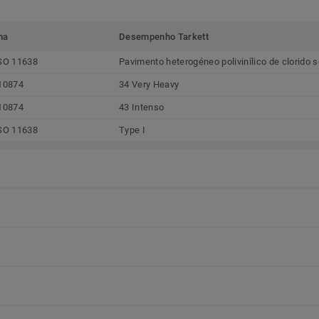
ma
Desempenho Tarkett
SO 11638
Pavimento heterogéneo polivinílico de clorido
10874
34 Very Heavy
10874
43 Intenso
SO 11638
Type I