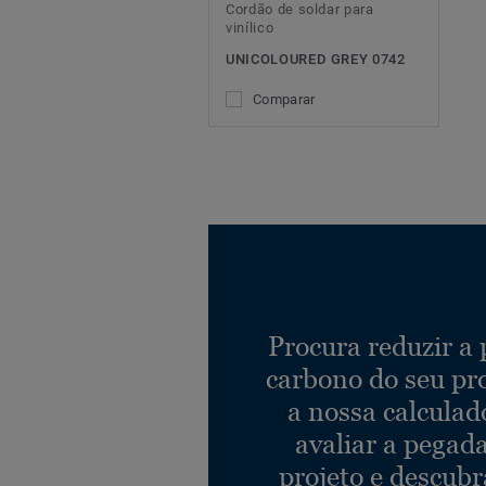
Cordão de soldar para
vinílico
UNICOLOURED GREY 0742
Comparar
Procura reduzir a
carbono do seu pr
a nossa calculad
avaliar a pegad
projeto e descub