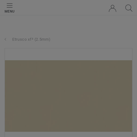
MENU
Etrusco xf² (2.5mm)