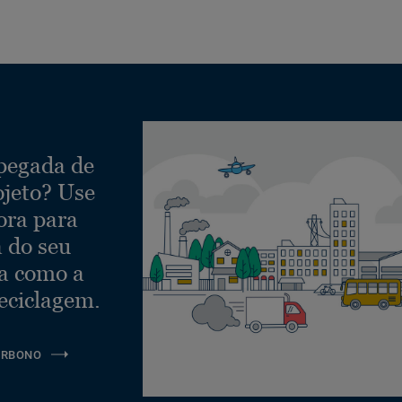
 pegada de
ojeto? Use
ora para
a do seu
ra como a
eciclagem.
ARBONO