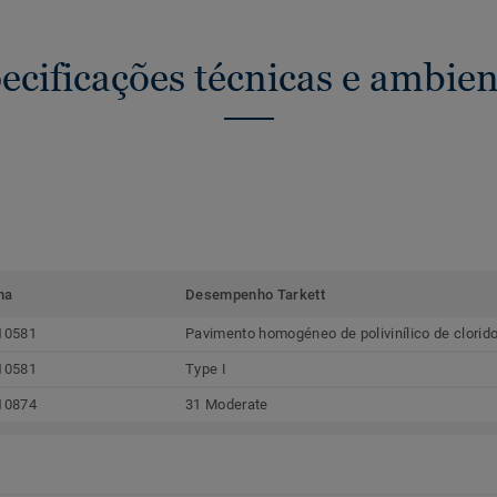
ecificações técnicas e ambien
ma
Desempenho Tarkett
10581
Pavimento homogéneo de polivinílico de clorid
10581
Type I
10874
31 Moderate