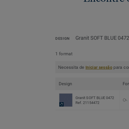
Granit SOFT BLUE 047
DESIGN
1 format
Necessita de
para con
Iniciar sessão
Design
Fo
Granit SOFT BLUE 0472
Ref. 21154472