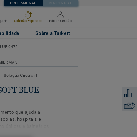
PROFISSIONAL
RESIDENCIAL
uirir
Coleção Expresso
Iniciar sessão
abilidade
Sobre a Tarkett
BLUE 0472
ABER MAIS
s
|
Seleção Circular
|
t SOFT BLUE
Adicion
Encontr
imento que ajuda a
scolas, hospitais e
o úblicas e balneários.
evado nível de proteção