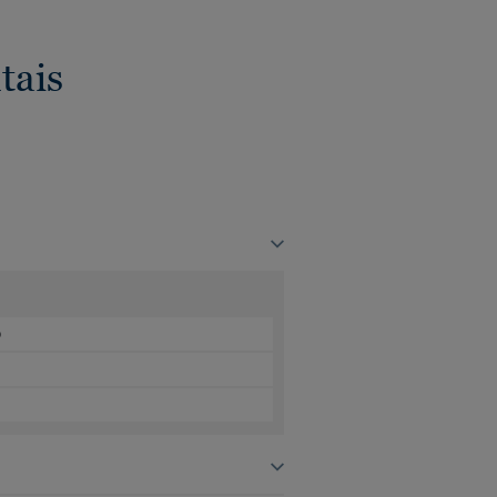
tais
o