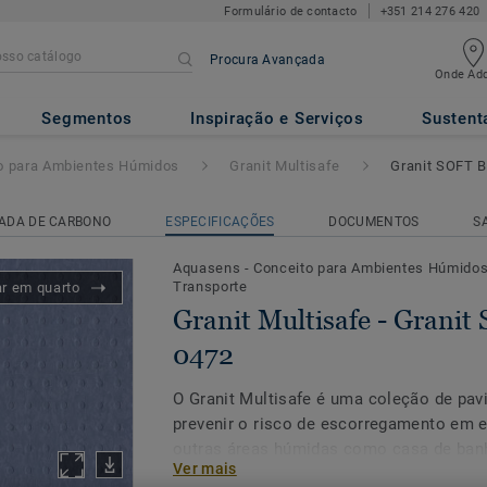
Formulário de contacto
+351 214 276 420
Procura Avançada
Onde Adq
- Granit SOFT BLUE 0472
Segmentos
Inspiração e Serviços
Sustent
o para Ambientes Húmidos
Granit Multisafe
Granit SOFT 
ADA DE CARBONO
ESPECIFICAÇÕES
DOCUMENTOS
S
Aquasens - Conceito para Ambientes Húmido
Transporte
ar em quarto
Granit Multisafe - Grani
0472
O Granit Multisafe é uma coleção de pav
prevenir o risco de escorregamento em e
outras áreas húmidas como casa de banh
Ver mais
A superfície pitonada proporciona um el