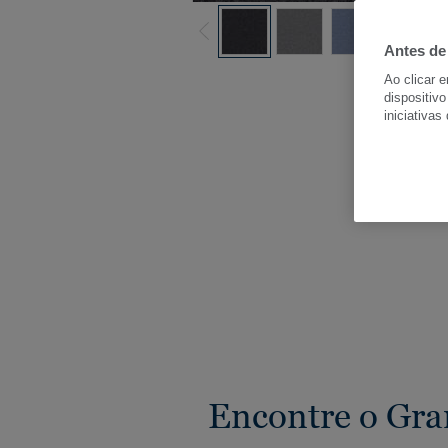
Antes de
Ver
Ao clicar 
dispositivo
iniciativas
Encontre o Gran