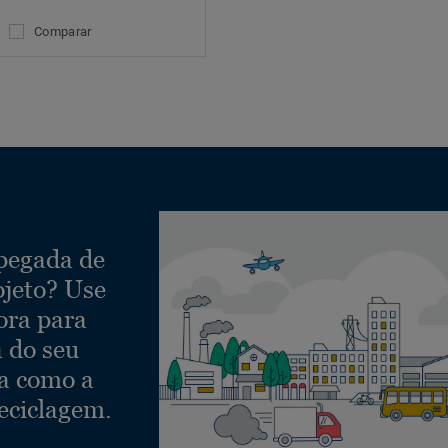
Comparar
 pegada de
ojeto? Use
ora para
a do seu
ra como a
eciclagem.