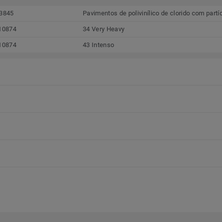
3845
Pavimentos de polivinílico de clorido com partí
10874
34 Very Heavy
10874
43 Intenso