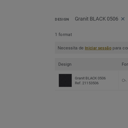
Granit BLACK 0506
DESIGN
1 format
Necessita de
para con
Iniciar sessão
Design
Fo
Granit BLACK 0506
Ref. 21153506