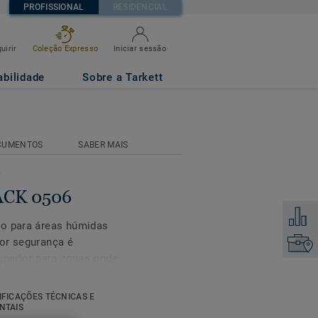
PROFISSIONAL
RESIDENCIAL
uirir
Coleção Expresso
Iniciar sessão
abilidade
Sobre a Tarkett
CUMENTOS
SABER MAIS
r
LACK 0506
Adicion
to para áreas húmidas
or segurança é
Encontr
uperior para zonas onde
ado, diminuindo
 Para o manter sempre
IFICAÇÕES TÉCNICAS E
Safety Clean XP protege-
NTAIS