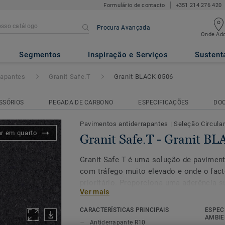
Formulário de contacto
+351 214 276 420
Procura Avançada
Onde Adq
ranit BLACK 0506
Segmentos
Inspiração e Serviços
Sustent
rapantes
Granit Safe.T
Granit BLACK 0506
SSÓRIOS
PEGADA DE CARBONO
ESPECIFICAÇÕES
DO
Pavimentos antiderrapantes
|
Seleção Circula
ar em quarto
Granit Safe.T - Granit B
Granit Safe T é uma solução de pavimen
com tráfego muito elevado e onde o fact
prioritário. Proporciona uma aderência s
Ver mais
as pessoas andam calçadas ou sem calç
grademente o risco de escorregamento..
CARACTERÍSTICAS PRINCIPAIS
ESPEC
limpo, a nossa superfície de tratamento 
AMBIE
Antiderrapante R10