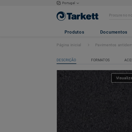
Portugal
Granit Safe.T
- G
Produtos
Documentos
Página inicial
Pavimentos antider
DESCRIÇÃO
FORMATOS
ACE
Visualiz