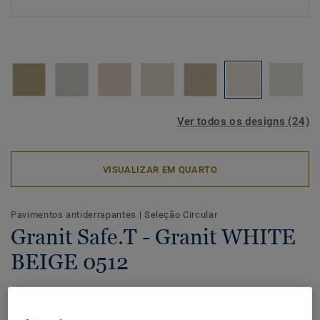
Ver todos os designs (24)
VISUALIZAR EM QUARTO
Pavimentos antiderrapantes
|
Seleção Circular
Granit Safe.T - Granit WHITE
BEIGE 0512
Granit Safe T é uma solução de pavimento para áreas
húmidas com tráfego muito elevado e onde o factor