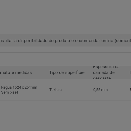
sultar a disponibilidade do produto e encomendar online (somente
Espessura da
rmato e medidas
Tipo de superfície
camada de
desgaste
Régua 1524 x 254mm
Textura
0,55 mm
Sem bisel