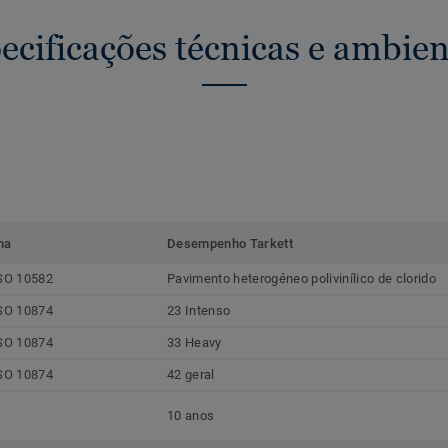
ecificações técnicas e ambien
ma
Desempenho Tarkett
SO 10582
Pavimento heterogéneo polivinílico de clorido
SO 10874
23 Intenso
SO 10874
33 Heavy
SO 10874
42 geral
10 anos