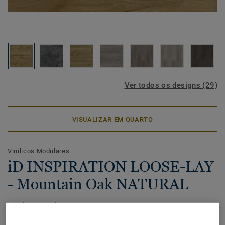
Ver todos os designs (29)
VISUALIZAR EM QUARTO
Vinilicos Modulares
iD INSPIRATION LOOSE-LAY
- Mountain Oak NATURAL
Fácil de instalar e remover novamente. O pavimento
vinílico iD Inspiration Loose-lay adere perfeitamente à