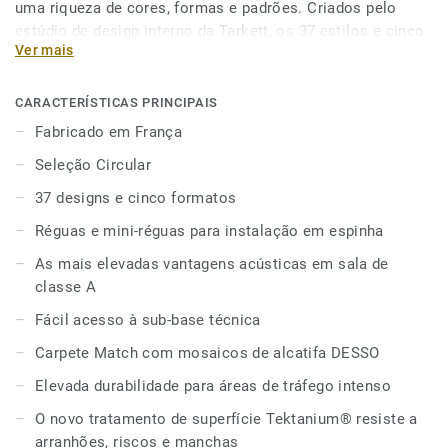
uma riqueza de cores, formas e padrões. Criados pelo
estúdio de design interno da Tarkett, os 37 estilos e cinco
Ver mais
formatos - incluindo formato réguas pequenas para
opções de layout ainda mais criativas - que podem ser
combinados para criar espaços de trabalho dinâmicos e
CARACTERÍSTICAS PRINCIPAIS
flexíveis através de zonas funcionais, caminhos coloridos
Fabricado em França
e áreas de transição com personalidade. Além disso, o
Seleção Circular
Carpet Match proporciona uma integração perfeita com a
alcatifa DESSO graças à altura semelhante dos mosaicos,
37 designs e cinco formatos
trabalhando em conjunto para proporcionar calor e tacto a
Réguas e mini-réguas para instalação em espinha
locais de trabalho harmoniosos e cheios de
personalidade.Fabricados em França, os nossos mosaicos
As mais elevadas vantagens acústicas em sala de
loose-lay e sem cola são instalados e removidos com
classe A
facilidade, oferecendo um acesso rápido à sub-base
Fácil acesso à sub-base técnica
técnica. O desempenho acústico de classe A nas salas
amortece os níveis de ruído para melhorar a concentração,
Carpete Match com mosaicos de alcatifa DESSO
a produtividade e o relaxamento. O novo tratamento de
Elevada durabilidade para áreas de tráfego intenso
superfície Tektanium® oferece uma resistência inigualável
O novo tratamento de superfície Tektanium® resiste a
a riscos e nódoas. Fabricados com tecnologia sem
arranhões, riscos e manchas
ftalatos, os nossos pavimentos mantêm emissões de COV