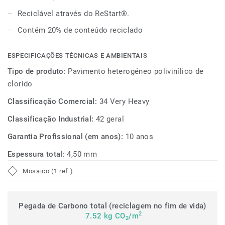
(compostos orgânicos voláteis) ultra-baixas, contribuindo
Reciclável através do ReStart®.
para melhores ambientes interiores.
Contém 20% de conteúdo reciclado
ESPECIFICAÇÕES TÉCNICAS E AMBIENTAIS
Tipo de produto:
Pavimento heterogéneo polivinílico de
clorido
Classificação Comercial:
34 Very Heavy
Classificação Industrial:
42 geral
Garantia Profissional (em anos):
10 anos
Espessura total:
4,50 mm
Mosaico (1 ref.)
Pegada de Carbono total (reciclagem no fim de vida)
2
7.52 kg CO
/m
2