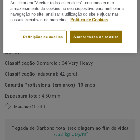
Ao clicar em "Aceitar todos os cookies", concorda com o
(compostos orgânicos voláteis) ultra-baixas, contribuindo
Reciclável através do ReStart®.
armazenamento de cookies no seu dispositivo para melhorar a
para melhores ambientes interiores.
navegação no site, analisar a utilização do site e ajudar nas
Contém 20% de conteúdo reciclado
nossas iniciativas de marketing.
Política de Cookies
ESPECIFICAÇÕES TÉCNICAS E AMBIENTAIS
Definições de cookies
Aceitar todos os cookies
Tipo de produto:
Pavimento heterogéneo polivinílico de
clorido
Classificação Comercial:
34 Very Heavy
Classificação Industrial:
42 geral
Garantia Profissional (em anos):
10 anos
Espessura total:
4,50 mm
Mosaico (1 ref.)
Pegada de Carbono total (reciclagem no fim de vida)
2
7.52 kg CO
/m
2