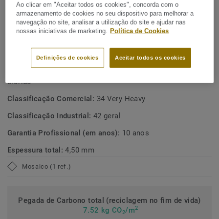
Ao clicar em "Aceitar todos os cookies", concorda com o
(compostos orgânicos voláteis) ultra-baixas, contribuindo
Reciclável através do ReStart®.
armazenamento de cookies no seu dispositivo para melhorar a
para melhores ambientes interiores.
navegação no site, analisar a utilização do site e ajudar nas
Contém 20% de conteúdo reciclado
nossas iniciativas de marketing.
Política de Cookies
ESPECIFICAÇÕES TÉCNICAS E AMBIENTAIS
Definições de cookies
Aceitar todos os cookies
Tipo de produto:
Pavimento heterogéneo polivinílico de
clorido
Classificação Comercial:
34 Very Heavy
Classificação Industrial:
42 geral
Garantia Profissional (em anos):
10 anos
Espessura total:
4,50 mm
Mosaico (1 ref.)
Pegada de Carbono total (reciclagem no fim de vida)
2
7.52 kg CO
/m
2