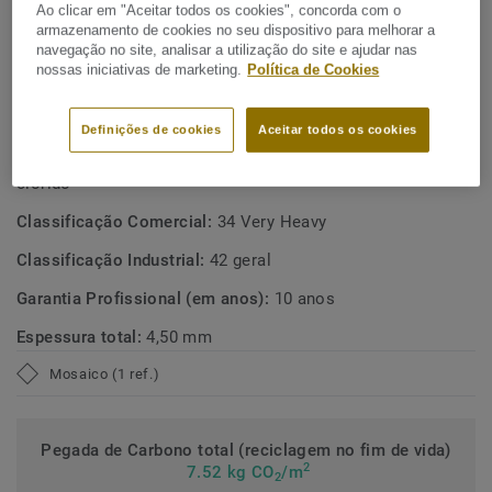
Ao clicar em "Aceitar todos os cookies", concorda com o
(compostos orgânicos voláteis) ultra-baixas, contribuindo
Reciclável através do ReStart®.
armazenamento de cookies no seu dispositivo para melhorar a
para melhores ambientes interiores.
navegação no site, analisar a utilização do site e ajudar nas
Contém 20% de conteúdo reciclado
nossas iniciativas de marketing.
Política de Cookies
ESPECIFICAÇÕES TÉCNICAS E AMBIENTAIS
Definições de cookies
Aceitar todos os cookies
Tipo de produto:
Pavimento heterogéneo polivinílico de
clorido
Classificação Comercial:
34 Very Heavy
Classificação Industrial:
42 geral
Garantia Profissional (em anos):
10 anos
Espessura total:
4,50 mm
Mosaico (1 ref.)
Pegada de Carbono total (reciclagem no fim de vida)
2
7.52 kg CO
/m
2