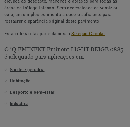
elevada ao desgaste, manchas e abrasão para todas as
áreas de tráfego intenso. Sem necessidade de verniz ou
cera, um simples polimento a seco é suficiente para
restaurar a aparência original deste pavimento.
Esta coleção faz parte da nossa
Seleção Circular
.
O iQ EMINENT Eminent LIGHT BEIGE 0885
é adequado para aplicações em
Saúde e geriatria
Habitação
Desporto e bem-estar
Indústria