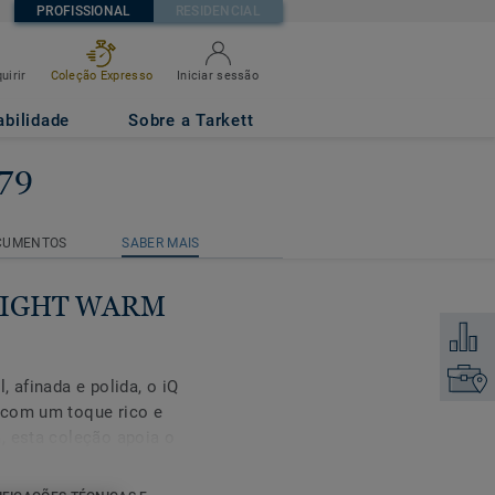
PROFISSIONAL
RESIDENCIAL
uirir
Coleção Expresso
Iniciar sessão
abilidade
Sobre a Tarkett
79
CUMENTOS
SABER MAIS
CUMENTOS
SABER MAIS
 LIGHT WARM
Adicion
Encontr
 afinada e polida, o iQ
 com um toque rico e
, esta coleção apoia o
espaços com o bem estar
pavimento vinílico de