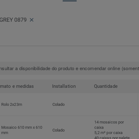
GREY 0879
sultar a disponibilidade do produto e encomendar online (somente
rmato e medidas
Installation
Quantidade
Rolo 2x23m
Colado
14 mosaicos por
Mosaico 610 mm x 610
caixa
Colado
mm
5,2 m² por caixa
40 caixas por palete