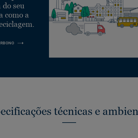
a do seu
ra como a
eciclagem.
ARBONO
ecificações técnicas e ambien