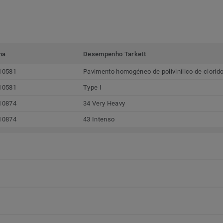
ma
Desempenho Tarkett
10581
Pavimento homogéneo de polivinílico de clorid
10581
Type I
10874
34 Very Heavy
10874
43 Intenso