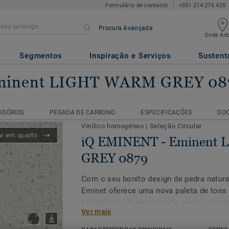
Formulário de contacto
+351 214 276 420
Procura Avançada
Onde Adq
Segmentos
Inspiração e Serviços
Sustent
minent LIGHT WARM GREY 08
iQ EMINENT
Eminent LIGHT WARM GREY 0879
SSÓRIOS
PEGADA DE CARBONO
ESPECIFICAÇÕES
DO
SSÓRIOS
PEGADA DE CARBONO
ESPECIFICAÇÕES
DO
Vinílico homogéneo
|
Seleção Circular
ar em quarto
iQ EMINENT - Eminent
GREY 0879
Com o seu bonito design de pedra natural,
Eminet oferece uma nova paleta de tons
sofisticado. Tanto discreta como ousada
Ver mais
design biofílico e permite acriação de 
em mente. Como parte da gama iQ, este 