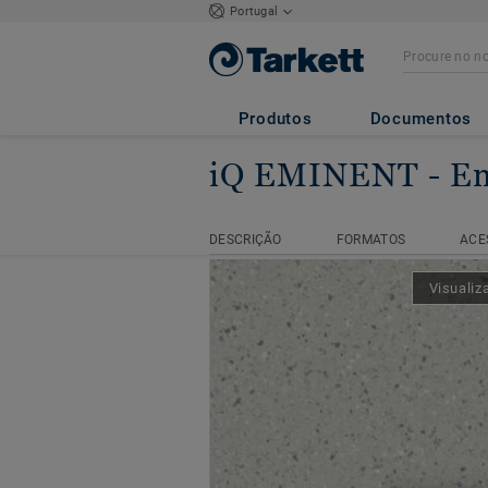
Portugal
Produtos
Documentos
iQ EMINENT
- E
Página inicial
Vinílico homogéneo
DESCRIÇÃO
FORMATOS
ACE
DESCRIÇÃO
FORMATOS
ACE
Visualiz